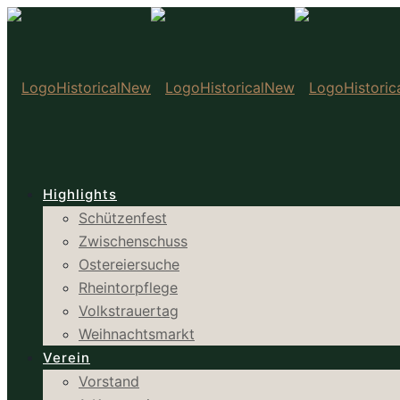
Highlights
Schützenfest
Zwischenschuss
Ostereiersuche
Rheintorpflege
Volkstrauertag
Weihnachtsmarkt
Verein
Vorstand