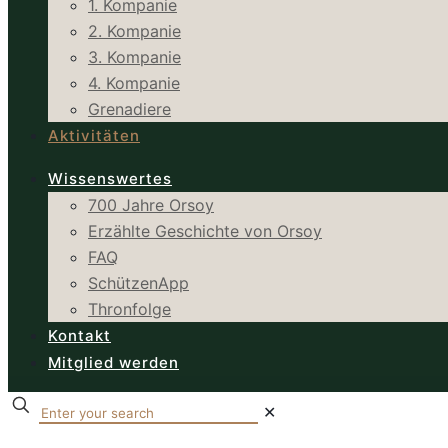
1. Kompanie
2. Kompanie
3. Kompanie
4. Kompanie
Grenadiere
Aktivitäten
Wissenswertes
700 Jahre Orsoy
Erzählte Geschichte von Orsoy
FAQ
SchützenApp
Thronfolge
Kontakt
Mitglied werden
✕