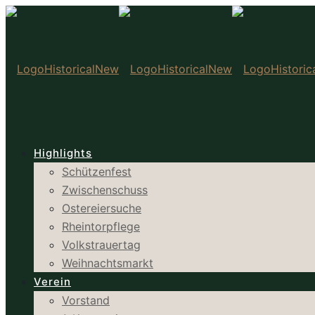
Highlights
Schützenfest
Zwischenschuss
Ostereiersuche
Rheintorpflege
Volkstrauertag
Weihnachtsmarkt
Verein
Vorstand