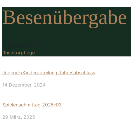
Besenübergabe 
11 Januar, 2025
Rheintorpflege
Jugend-/Kinderabteilung Jahresabschluss
14 Dezember, 2024
Spielenachmittag 2025-03
29 März, 2025