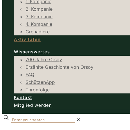
1. Kompanie
2. Kompanie
3. Kompanie
4. Kompanie
Grenadiere
Aktivitäten
Wissenswertes
700 Jahre Orsoy
Erzählte Geschichte von Orsoy
FAQ
SchützenApp
Thronfolge
Kontakt
Mitglied werden
✕