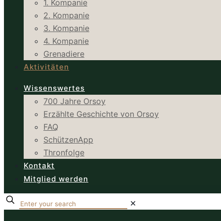
1. Kompanie
2. Kompanie
3. Kompanie
4. Kompanie
Grenadiere
Aktivitäten
Wissenswertes
700 Jahre Orsoy
Erzählte Geschichte von Orsoy
FAQ
SchützenApp
Thronfolge
Kontakt
Mitglied werden
✕