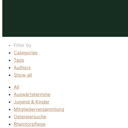
Filter by
Categories
Tags
Authors
Show all
All
Auswärtstermine
Jugend & Kinder
Mitgliederversammlung
Ostereiersuche
Rheintorpflege