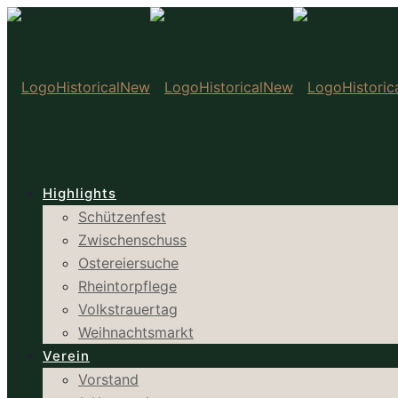
Highlights
Schützenfest
Zwischenschuss
Ostereiersuche
Rheintorpflege
Volkstrauertag
Weihnachtsmarkt
Verein
Vorstand